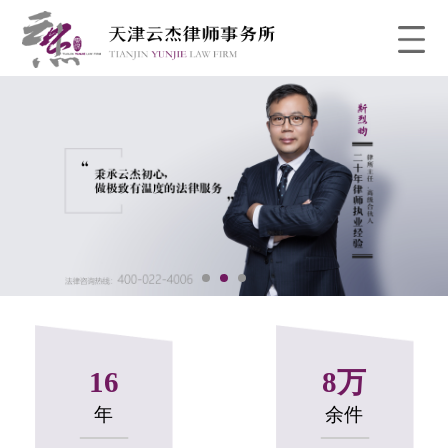
1
2
3
16
8万
年
余件